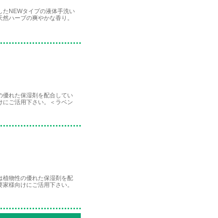
したNEWタイプの液体手洗い
天然ハーブの爽やかな香り。
の優れた保湿剤を配合してい
けにご活用下さい。＜ラベン
は植物性の優れた保湿剤を配
要家様向けにご活用下さい。