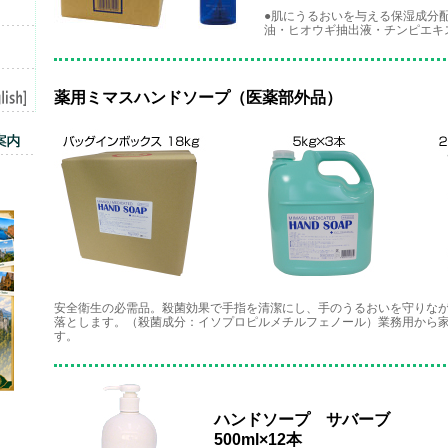
●肌にうるおいを与える保湿成分
油・ヒオウギ抽出液・チンピエキ
薬用ミマスハンドソープ（医薬部外品）
安全衛生の必需品。殺菌効果で手指を清潔にし、手のうるおいを守りな
落とします。（殺菌成分：イソプロピルメチルフェノール）業務用から
す。
ハンドソープ サバーブ
500ml×12本