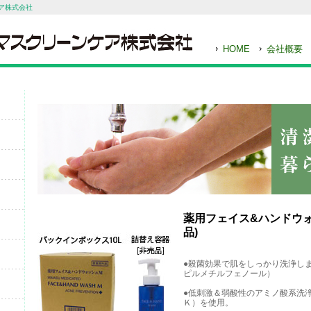
ア株式会社
HOME
会社概要
薬用フェイス&ハンドウォ
品)
●殺菌効果で肌をしっかり洗浄し
ピルメチルフェノール）
●低刺激＆弱酸性のアミノ酸系洗
Ｋ）を使用。